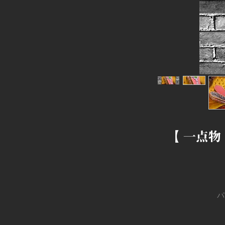
【 一点物 棺
パ
髑