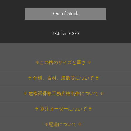
した。
Out of Stock
SKU: No.040-30
♰この棺のサイズと重さ ♰
rmonia bloom（画像のDOLL身長約22㎝）、MomokoDol
♰ 仕様、素材、装飾等について ♰
＜サイズ＞
外寸：①高さ 約32.5㎝ ②横幅 約14.5㎝ ③深さ 約11
＜ベース素材＞
♰ 危機裸裸棺工務店棺制作について ♰
さ 約30㎝ ②横幅 約12㎝ ③深さ 約8㎝（内装クッシ
棺/木製/生地張り合わせ
重量 約0.7kg
十字架等、装飾素材/樹脂
危機裸裸棺工務店オリジナルアイテムです。
①～③の計測位置につきましては
Size Guide
をご覧ください。
♰ 別注オーダーについて ♰
金具類/鉄、金属
一つずつ棺工務店のアトリエにて製造しております。
＜内装装飾＞
ルカタ材を使用し、生地を貼り合わせる事で全体の軽量をしつ
こちらの棺と同じデザインでのオーダーが可能です。
ベース/合皮
♰配送について ♰
った棺です。
：サイズ変更OK。