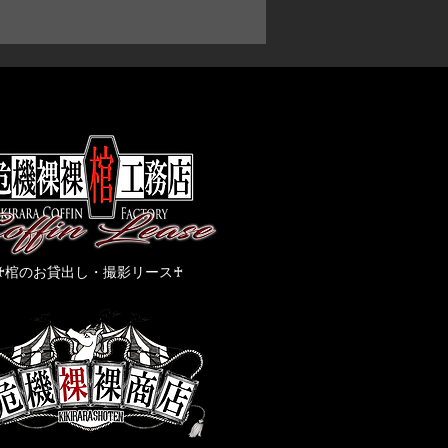
過ぎる素材や、硬めの素材は向き
い。
は似たような材料での調整や、雰
0％保証する物ではありません。
制作に向いた素材を使って居ます。
ます。
​♰棺のお貸出し・撮影リース♰