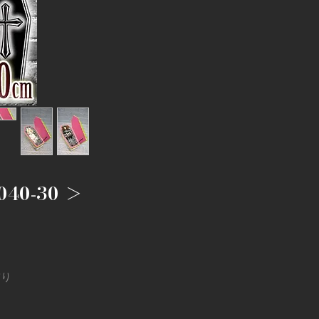
040-30 ＞
飾り
げま