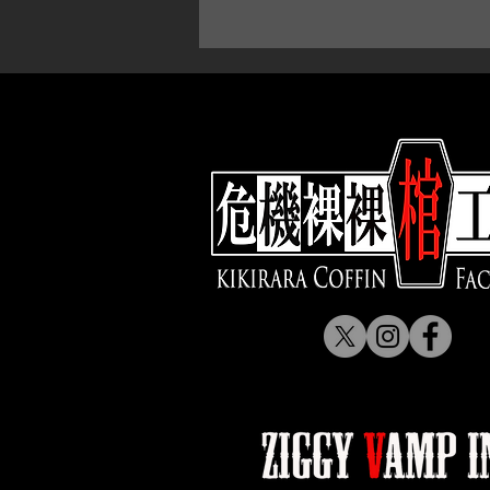
生地も様々なモノを貼り合わせる
✟
：一点物として制作しております
棺内部のクッションは、あくま
大きな棺の板と比べて木の厚みが
厚み