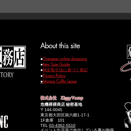
内装/プリントコットン
事が出来るので、柄や素材でカスタマイズも可能です。（厚地
：張り合わせの生地色変更OK。
佐川急便配送
底面/1㎝厚ウレタンクッション使用
ません）
：金具の色変更OK。
＜本州・四国・九州（通常地域）＞
---------------------------------------------------
別注オーダーの場合、価格は通常販売予定価格を参考にして下さ
重量0Kg以上～2Kg未満 ￥1100
フラット扉置き型タイプ。
サイズ変更や生地の変更によって価格が異なります。
重量2Kg以上～5Kg未満 ￥2200
扉開閉は右止まり、左側開閉。
＜注意＞
重量5Kg以上～10Kg未満 ￥3300
ので、装飾パーツが入手出来ない場合が御座います。この場合
＜北海道・沖縄＞
でクッション性を高める為のもので、Dollの保護に対して10
About this site
囲気の良いパーツにて変更させて頂きます。
重量0Kg以上～2Kg未満 ￥2200
別注オーダーにつきましてお気軽にお問い合わせ下さい。
重量2Kg以上～5Kg 未満 ￥3300
半分以下の薄めの木材を使用しており、40㎝以下の小さな棺
●
Overseas online shopping
LINEからでもお問い合わせ可能です。
重量5Kg以上～10Kg 未満 ￥4400
が薄い木材の為、鋲飾等を最低限に使用した作りとなって居り
●
Item Size Guide
@574qrdfe
をお友達登録してメッセージをお送り下さい。
＜同時注文・同送について＞
●
特定取引法に基づく表記
ご注文のアイテムで一番重いアイテムに送料が設定されます。
●
Privacy Policy
●
kikirara Coffin Lease
​￥150000以上のご注文で送料無料となります。
株式会社 ZiggyVamp
危機裸裸商店 秘密基地
〒144-0045
東京都大田区南六郷1-17-1
1F倉庫 101
TEL:
03-4362-5510
イベント出店等で外出している事が御座