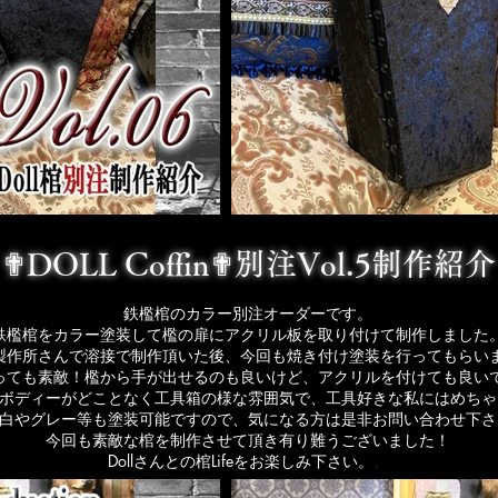
✟DOLL Coffin✟別注Vol.5制作紹介
鉄檻棺のカラー別注オーダーです。
鉄檻棺をカラー塗装して檻の扉にアクリル板を取り付けて制作しました
製作所さんで溶接で制作頂いた後、今回も焼き付け塗装を行ってもらい
っても素敵！檻から手が出せるのも良いけど、アクリルを付けても良い
ボディーがどことなく工具箱の様な雰囲気で、工具好きな私にはめちゃ
白やグレー等も塗装可能ですので、気になる方は是非お問い合わせ下さ
今回も素敵な棺を制作させて頂き有り難うございました！
Dollさんとの棺Lifeをお楽しみ下さい。
。