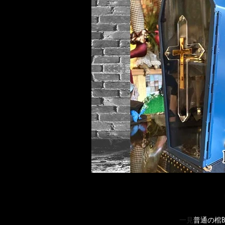
一見
普通の棺