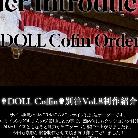
er Introduc
 DOLL Cofin Orde
✟DOLL Coffin✟別注Vol.8制作紹介
サイト掲載のNo.034-50を60㎝サイズに別注オーダーです。
上のサイズのDOLLさんの保管用にとの事で、蓋内側にもクッションを付
​60㎝サイズともなると迫力が出てクールな棺に仕上がりましたね。
今回も素敵な棺を制作させて頂き有り難うございました！