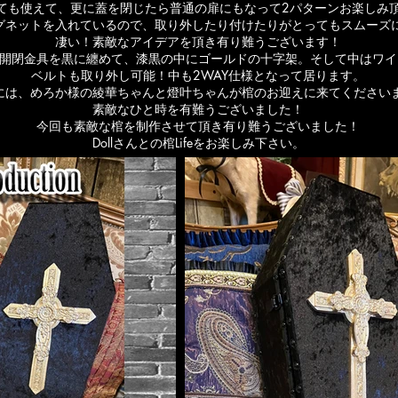
ても使えて、更に蓋を閉じたら普通の扉にもなって2パターンお楽しみ頂
グネットを入れているので、取り外したり付けたりがとってもスムーズ
凄い！素敵なアイデアを頂き有り難うございます！
開閉金具を黒に纏めて、漆黒の中にゴールドの十字架。そして中はワイ
ベルトも取り外し可能！中も2WAY仕様となって居ります。
には、めろか様の綾華ちゃんと燈叶ちゃんが棺のお迎えに来てください
素敵なひと時を有難うございました！
今回も素敵な棺を制作させて頂き有り難うございました！
Dollさんとの棺Lifeをお楽しみ下さい。