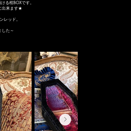
ける棺BOXです。
に出来ます★
ンレッド。
ました～