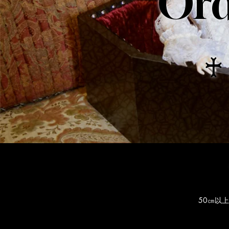
Ord
♰
50㎝以