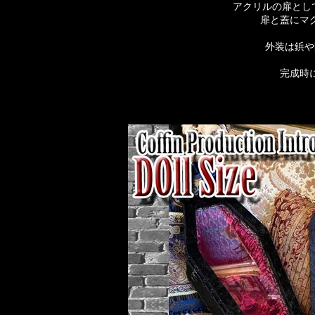
アクリルの扉とし
扉と蓋にマ
外装は鋲や
完成時