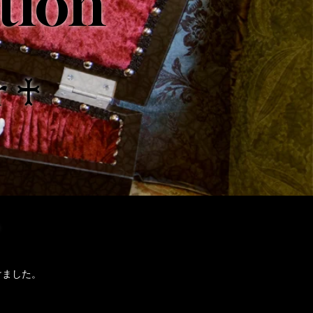
tion
r ♰
けました。