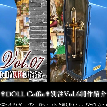
✟DOLL Coffin✟別注Vol.6制作紹介
BOXの様ですが、、何と！扉の上に付いた蓋を外すと。。2WAYになっ