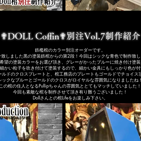
✟DOLL Coffin✟別注Vol.7制作紹介
鉄檻棺のカラー別注オーダーです。
で紹介致しました黒の塗装鉄棺からの第2段！今回はシックな青色で制作致
希望の塗装カラーをお選び頂き、グレーがかったブルーに焼き付け塗装
細かい粒子を吹き付けて塗装するので、細かい金具にもしっかり色が付
ールドのクロスプレートと、棺工務店のプレートもゴールドでチョイス
シックなブルーとゴールドのクロスがロイヤルな雰囲気になりましたね
この棺の住人となるPullipちゃんの雰囲気ととてもマッチしていました
今回も素敵な棺を制作させて頂き有り難うございました！
Dollさんとの棺Lifeをお楽しみ下さい。