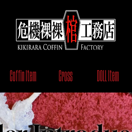
Coffin Item
Cross
DOLL Item