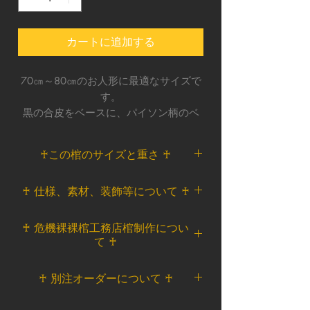
カートに追加する
70㎝～80㎝のお人形に最適なサイズで
す。
黒の合皮をベースに、パイソン柄のベ
ロアを合わせてゴージャスに仕上げま
した。
♰この棺のサイズと重さ ♰
刺し色にブラウンのベロアテープと、
アンティーク調のジャガードリボンを
イメージで眠っているDollはメンズ
♰ 仕様、素材、装飾等について ♰
沿わせ、ヴィンテージ感を出していま
（筋肉質体型）約75㎝の身長になり
す。
ます。
蓋扉もボックス形状のトランク風タ
内装クッションは鋲貼りして、アンテ
♰ 危機裸裸棺工務店棺制作につい
＜サイズ＞
イプです。
ィーク家具の様なラグジュアリー感を
て ♰
外寸：①高さ 約84㎝ ②横幅 約
扉開閉は右止まり、左側開閉です。
出しました。
30㎝ ③深さ 約19㎝
---------------------------------------------------
危機裸裸棺工務店オリジナルアイテ
外装も内装も拘った棺BOXです。
♰ 別注オーダーについて ♰
内寸：①高さ 約80㎝ ②横幅 約
＜ベース素材＞
ムです。
26㎝ ③深さ 約11㎝（内装クッシ
棺/木製/生地張り合わせ
一つずつ棺工務店のアトリエにて製
こちらの棺と同じデザインでのオー