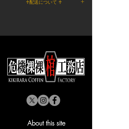
ョン上から）+ 2㎝（蓋内側高さ）内
♰配送について ♰
十字架素材/樹脂
造しております。
ダーが可能です。
側全長 約13㎝
金具類/鉄、金属
軽量で加工もしやすい木材のファル
：サイズ変更OK。
佐川急便配送
重量 約4.5㎏
＜内装装飾＞
カタ材を使用し、生地を貼り合わせ
：張り合わせの生地色変更OK。
＜本州・四国・九州（通常地域）＞
①～③の計測位置につきましては
ベース/サテン
る事で全体の軽量をしつつも、見た
：金具の色変更OK。
重量0Kg以上～2Kg未満 ￥1100
Size Guide
をご覧ください。
ウレタンクッション入り
目の高級感を合わせ持った棺です。
✟別注オーダーの場合、価格は通常
重量2Kg以上～5Kg未満 ￥2200
底面/2㎝厚 周囲/5㎜厚 扉面/1㎝
生地も様々なモノを貼り合わせる事
販売予定価格を参考にして下さい。
重量5Kg以上～10Kg未満 ￥3300
厚
が出来るので、柄や素材でカスタマ
サイズ変更や生地の変更によって価
＜北海道・沖縄＞
棺内部のクッションは、あくまでク
イズも可能です。（厚地過ぎる素材
格が異なります。
重量0Kg以上～2Kg未満 ￥2200
ッション性を高める為のもので、Doll
や、硬めの素材は向きません）
＜注意＞
重量2Kg以上～5Kg 未満 ￥3300
の保護に対して100％保証する物で
：一点物として制作しておりますの
重量5Kg以上～10Kg 未満 ￥4400
はありません。
で、装飾パーツが入手出来ない場合
＜同時注文・同送について＞
---------------------------------------------------
が御座います。この場合は似たよう
ご注文のアイテムで一番重いアイテ
な材料での調整や、雰囲気の良いパ
ムに送料が設定されます。
ーツにて変更させて頂きます。
​￥150000以上のご注文で送料無料と
別注オーダーにつきましてお気軽に
なります。
お問い合わせ下さい。
LINEからでもお問い合わせ可能で
About this site
す。