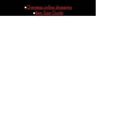
@574qrdfe
をお友達登録してメッ
セージをお送り下さい。
●
Overseas online shopping
●
Item Size Guide
●
特定取引法に基づく表記
●
Privacy Policy
●
kikirara Coffin Lease
​♰棺のお貸出し・撮影リース♰