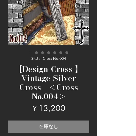
SKU： Cross No.004
【Design Cross 】
Vintage Silver
Cross ＜Cross
No.004＞
価
￥13,200
格
在庫なし