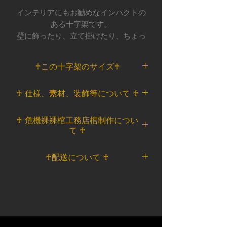
インテリアにもお勧めなインパクトの
ある十字架です。
壁に飾ったり、立て掛けたり、ちょっ
と置くだけであっという間にゴージャ
スなお部屋になってしまうインテリア
♰この十字架のサイズ♰
のスパイスアイテムです。
一点物につき、完売次第終了となりま
＜サイズ＞
♰ 仕様、素材、装飾等について ♰
す。
縦 約34㎝ 横 約18㎝ 厚み 約
棺制作で出た木材の端材をベース素材
3㎝
＜ベース素材＞
として使用している為、安価にて提供
♰ 危機裸裸棺工務店棺制作につい
①～③の計測位置につきましては
ベース/木製
しております。
て ♰
Size Guide
をご覧ください。
十字架素材/キャスト 塗装/エナメ
見えない部分に繋ぎ目や枝目の割れ等
ル 樹脂
危機裸裸棺工務店オリジナルアイテ
がある場合が御座います。
♰配送について ♰
裏面/フェルト 危機裸裸棺工務店ア
ムです。
ヴィンテージ風クロスとして素材の個
クリルプレート 金具/金属
一つずつ棺工務店のアトリエにて製
性もお楽しみ下さい。
佐川急便配送
造しております。
＜本州・四国・九州（通常地域）＞
木材と樹脂や様々な素材を組み合わ
重量0Kg以上～2Kg未満 ￥1100
せて制作している一点物の十字架で
重量2Kg以上～5Kg未満 ￥2200
す。
重量5Kg以上～10Kg未満 ￥3300