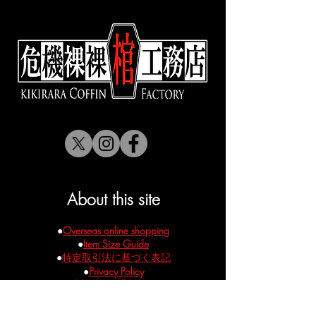
＜北海道・沖縄＞
重量0Kg以上～2Kg未満 ￥2200
重量2Kg以上～5Kg 未満 ￥3300
重量5Kg以上～10Kg 未満 ￥4400
＜同時注文・同送について＞
ご注文のアイテムで一番重いアイテ
ムに送料が設定されます。
​￥150000以上のご注文で送料無料と
なります。
About this site
●
Overseas online shopping
●
Item Size Guide
●
特定取引法に基づく表記
●
Privacy Policy
●
kikirara Coffin Lease