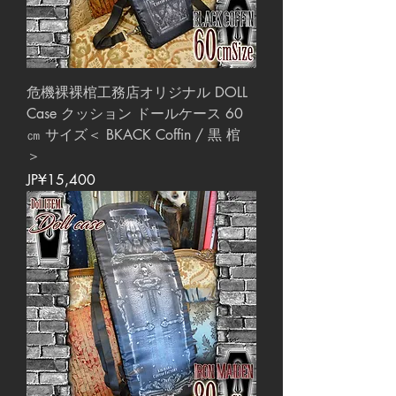
危機裸裸棺工務店オリジナル DOLL
Case クッション ドールケース 60
㎝ サイズ＜ BKACK Coffin / 黒 棺
＞
價格
JP¥15,400