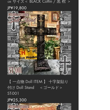
㎝ サイズ＜ BLACK Coffin / 黒 棺 ＞
價格
JP¥19,800
【 一点物 Doll ITEM 】 十字架貼り
付け Doll Stand ＜ゴールド＞
ST-001
價格
JP¥25,300