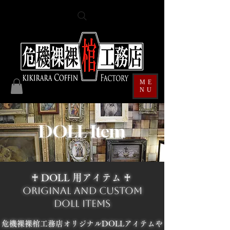
ME
NU
DOLL Item
♰ DOLL 用アイテム ♰
Original and Custom
Doll Items
危機裸裸棺工務店オリジナルDOLLアイテムや