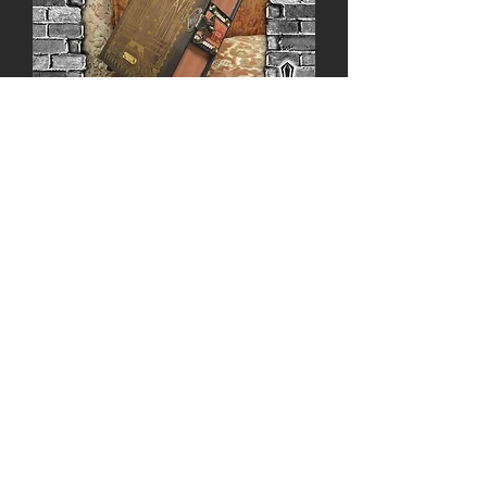
BOOK BOX ＜ Dracula / ドラキュ
ラ ＞
價格
JP¥8,800