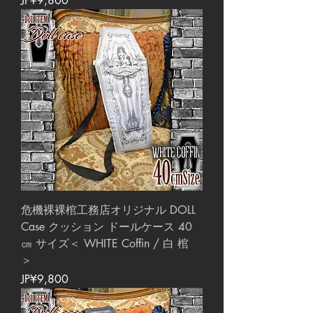
JP¥9,800
危機裸裸棺工務店オリジナル DOLL
Case クッション ドールケース 40
㎝ サイズ＜ WHITE Coffin / 白 棺
＞
價格
JP¥9,800