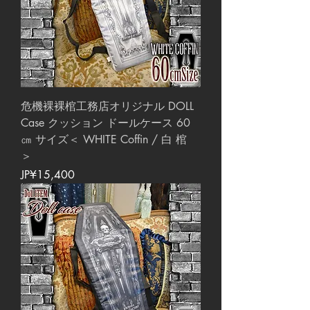
危機裸裸棺工務店オリジナル DOLL
Case クッション ドールケース 60
㎝ サイズ＜ WHITE Coffin / 白 棺
＞
價格
JP¥15,400