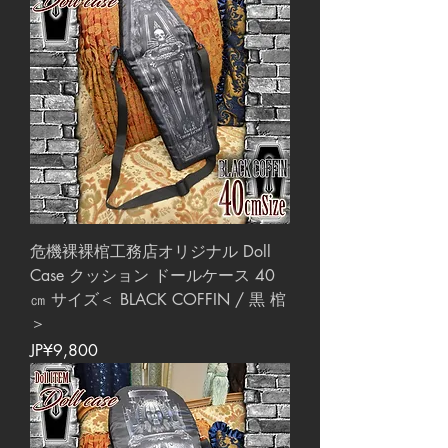
危機裸裸棺工務店オリジナル Doll
Case クッション ドールケース 40
㎝ サイズ＜ BLACK COFFIN / 黒 棺
＞
價格
JP¥9,800