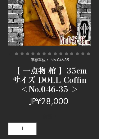
庫存單位： No.046-35
【 一点物 棺 】35cm
サイズ DOLL Coffin
＜No.046-35 ＞
價
JP¥28,000
格
數量
*