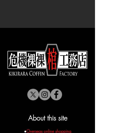
底面/1㎝厚ウレタンクッション使用
軽量で加工もしやすい木材のファル
：サイズ変更OK。
佐川急便配送
約16.5㎝ ③深さ 約11㎝
---------------------------------------------------
カタ材を使用し、生地を貼り合わせ
：張り合わせの生地色変更OK。
＜本州・四国・九州（通常地域）＞
内寸：①高さ 約35㎝ ②横幅 約
フラット扉置き型タイプ。
る事で全体の軽量をしつつも、見た
：金具の色変更OK。
重量0Kg以上～2Kg未満 ￥1100
14㎝ ③深さ 約8.5㎝（内装クッ
扉開閉は右止まり、左側開閉。
目の高級感を合わせ持った棺です。
✟別注オーダーの場合、価格は通常
重量2Kg以上～5Kg未満 ￥2200
ション上から）
生地も様々なモノを貼り合わせる事
販売予定価格を参考にして下さい。
重量5Kg以上～10Kg未満 ￥3300
重量 約0.9kg
棺内部のクッションは、あくまでク
が出来るので、柄や素材でカスタマ
サイズ変更や生地の変更によって価
＜北海道・沖縄＞
①～③の計測位置につきましては
ッション性を高める為のもので、Doll
イズも可能です。（厚地過ぎる素材
格が異なります。
重量0Kg以上～2Kg未満 ￥2200
Size Guide
をご覧ください。
の保護に対して100％保証する物で
や、硬めの素材は向きません）
＜注意＞
重量2Kg以上～5Kg 未満 ￥3300
はありません。
：一点物として制作しておりますの
重量5Kg以上～10Kg 未満 ￥4400
で、装飾パーツが入手出来ない場合
＜同時注文・同送について＞
大きな棺の板と比べて木の厚みが半
が御座います。この場合は似たよう
ご注文のアイテムで一番重いアイテ
分以下の薄めの木材を使用してお
な材料での調整や、雰囲気の良いパ
ムに送料が設定されます。
り、40㎝以下の小さな棺制作に向い
ーツにて変更させて頂きます。
​￥150000以上のご注文で送料無料と
た素材を使って居ます。
別注オーダーにつきましてお気軽に
なります。
厚みが薄い木材の為、鋲飾等を最低
お問い合わせ下さい。
限に使用した作りとなって居りま
LINEからでもお問い合わせ可能で
す。
About this site
す。
@574qrdfe
をお友達登録してメッ
セージをお送り下さい。
●
Overseas online shopping