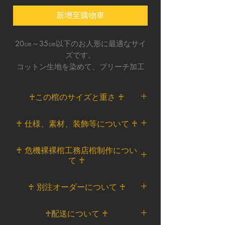
新增至購物車
20㎝～35㎝以下のお人形に最適なサイ
ズです。
コットン生地を染めて、ブリーチ加工
した生地をベースに棺を作りました。
飾りにはアンティークゴールドカラー
♰この棺のサイズと重さ ♰
をチョイスして、ヴィンテージで退廃
的な雰囲気に仕上げました。
イメージで眠っているDollは、
♰ 仕様、素材、装飾等について ♰
Blythe（画像のDOLL身長約31㎝）、
Pullip（画像のDOLL身長約33㎝）、
＜ベース素材＞
♰ 危機裸裸棺工務店棺制作につい
MomokoDoll（画像のDOLL身長約28
棺/木製/生地張り合わせ
て ♰
㎝）メンズカスタムドール（画像の
十字架等、装飾素材/樹脂
DOLL身長約32㎝）です。
金具類/鉄、金属
危機裸裸棺工務店オリジナルアイテ
♰ 別注オーダーについて ♰
Blytheはお顔が大きめなので、扉を閉
＜内装装飾＞
ムです。
めると前髪が潰れます。
ベース/コットン
一つずつ棺工務店のアトリエにて製
こちらの棺と同じデザインでのオー
＜サイズ＞
♰配送について ♰
内装/サテン
造しております。
ダーが可能です。
外寸：①高さ 約37.5㎝ ②横幅